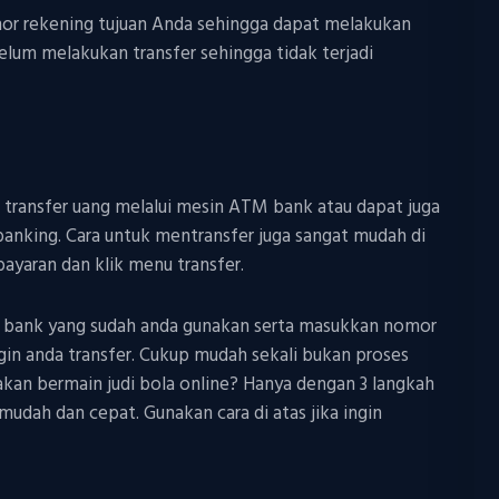
mor rekening tujuan Anda sehingga dapat melakukan
elum melakukan transfer sehingga tidak terjadi
transfer uang melalui mesin ATM bank atau dapat juga
anking. Cara untuk mentransfer juga sangat mudah di
aran dan klik menu transfer.
ri bank yang sudah anda gunakan serta masukkan nomor
in anda transfer.
Cukup mudah sekali bukan proses
 akan bermain judi bola online? Hanya dengan 3 langkah
udah dan cepat. Gunakan cara di atas jika ingin