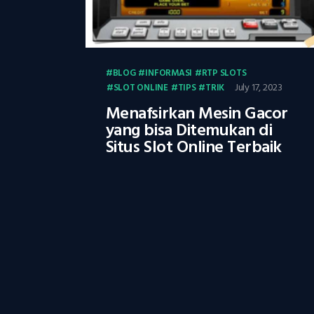
BLOG
INFORMASI
RTP SLOTS
July 17, 2023
SLOT ONLINE
TIPS
TRIK
Menafsirkan Mesin Gacor
yang bisa Ditemukan di
Situs Slot Online Terbaik