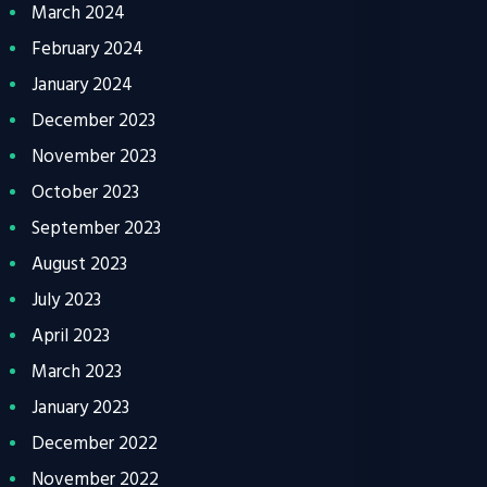
March 2024
February 2024
January 2024
December 2023
November 2023
October 2023
September 2023
August 2023
July 2023
April 2023
March 2023
January 2023
December 2022
November 2022