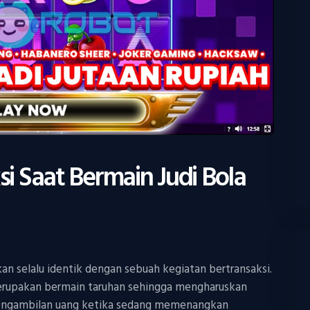
 Saat Bermain Judi Bola
an selalu identik dengan sebuah kegiatan bertransaksi.
 merupakan bermain taruhan sehingga mengharuskan
engambilan uang ketika sedang memenangkan