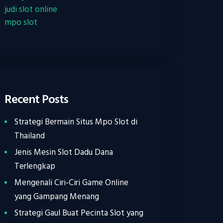
judi slot online
mpo slot
Recent Posts
Strategi Bermain Situs Mpo Slot di
Thailand
Jenis Mesin Slot Dadu Dana
Terlengkap
Mengenali Ciri-Ciri Game Online
yang Gampang Menang
Strategi Gaul Buat Pecinta Slot yang