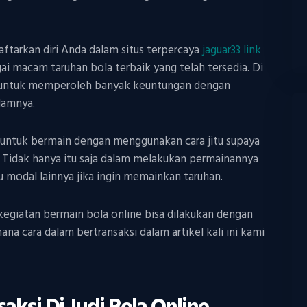
daftarkan diri Anda dalam situs terpercaya
jaguar33 link
i macam taruhan bola terbaik yang telah tersedia.
Di
 untuk memperoleh banyak keuntungan dengan
alamnya.
 untuk bermain dengan menggunakan cara jitu supaya
idak hanya itu saja dalam melakukan permainannya
 modal lainnya jika ingin memainkan taruhan.
 kegiatan bermain bola online bisa dilakukan dengan
a cara dalam bertransaksi dalam artikel kali ini kami