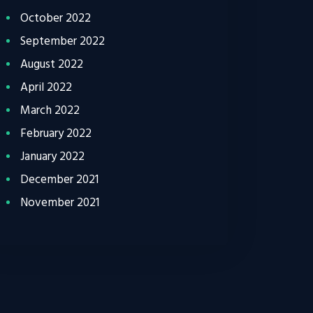
October 2022
September 2022
August 2022
April 2022
March 2022
February 2022
January 2022
December 2021
November 2021