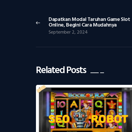
Post
navigation
Dapatkan Modal Taruhan Game Slot
Previous
Online, Begini Cara Mudahnya
post:
September 2, 2024
Related Posts