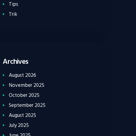
Tips
Trik
Archives
August 2026
November 2025
October 2025
September 2025
August 2025
July 2025
June 2025