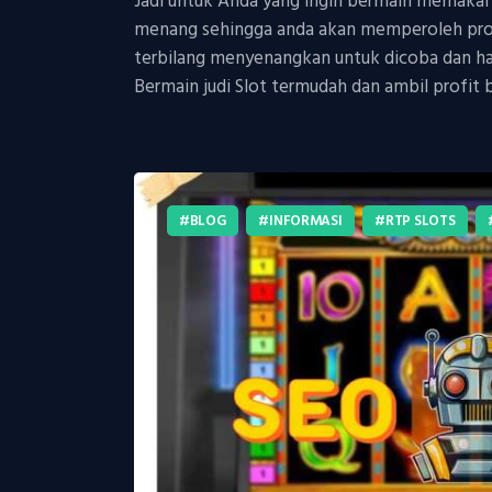
Jadi untuk Anda yang ingin bermain memakai 
menang sehingga anda akan memperoleh profi
terbilang menyenangkan untuk dicoba dan had
Bermain judi Slot termudah dan ambil profit b
BLOG
INFORMASI
RTP SLOTS