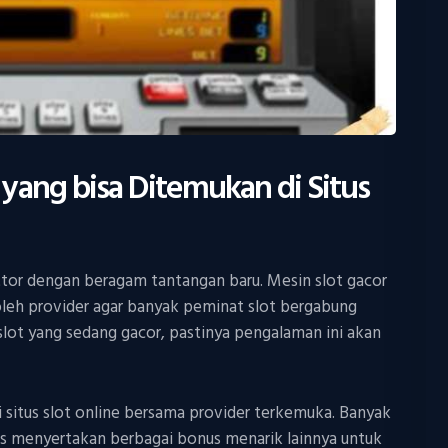
yang bisa Ditemukan di Situs
ttor dengan beragam tantangan baru. Mesin slot gacor
oleh provider agar banyak peminat slot bergabung
lot yang sedang gacor, pastinya pengalaman ini akan
i situs slot online bersama provider terkemuka. Banyak
gus menyertakan berbagai bonus menarik lainnya untuk