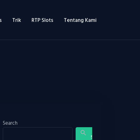
s
Trik
RTP Slots
Tentang Kami
Search
Search