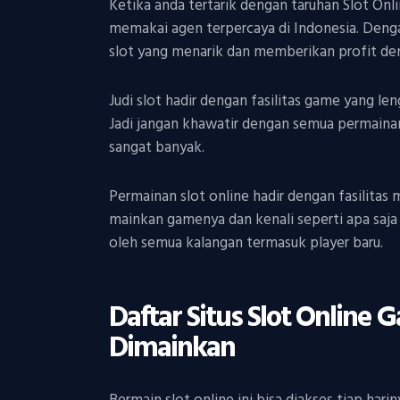
Ketika anda tertarik dengan taruhan Slot O
memakai agen terpercaya di Indonesia. Deng
slot yang menarik dan memberikan profit den
Judi slot hadir dengan fasilitas game yang
Jadi jangan khawatir dengan semua permaina
sangat banyak.
Permainan slot online hadir dengan fasilitas
mainkan gamenya dan kenali seperti apa saj
oleh semua kalangan termasuk player baru.
Daftar Situs Slot Online
Dimainkan
Bermain slot online ini bisa diakses tiap ha