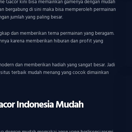
nline Gacor kini bisa memainkan gamenya dengan mudah
an bergabung di sini maka bisa memperoleh permainan
gan jumlah yang paling besar.
 lengkap dan memberikan tema permainan yang beragam.
nnya karena memberikan hiburan dan profit yang
 modern dan memberikan hadiah yang sangat besar. Jadi
a situs terbaik mudah menang yang cocok dimainkan
 Gacor Indonesia Mudah
rinya dengan mudah memakai agen yang berlisensi resmi