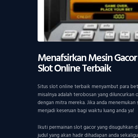
Menafsirkan Mesin Gacor 
Slot Online Terbaik
Situs slot online terbaik menyambut para be
misalnya adalah terobosan yang diluncurkan 
dengan mitra mereka. Jika anda menemukan s
menjadi keseruan bagi waktu luang anda ya!
Ikuti permainan slot gacor yang disuguhkan d
judul yang akan hadir dihadapan anda sekali