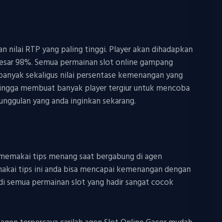
n nilai RTP yang paling tinggi. Player akan dihadapkan
esar 98%.
Semua permainan slot online gampang
rbanyak sekaligus nilai persentase kemenangan yang
hingga membuat banyak player tergiur untuk mencoba
r unggulan yang anda inginkan sekarang.
memakai tips menang saat bergabung di agen
makai tips ini anda bisa mencapai kemenangan dengan
di semua permainan slot yang hadir sangat cocok