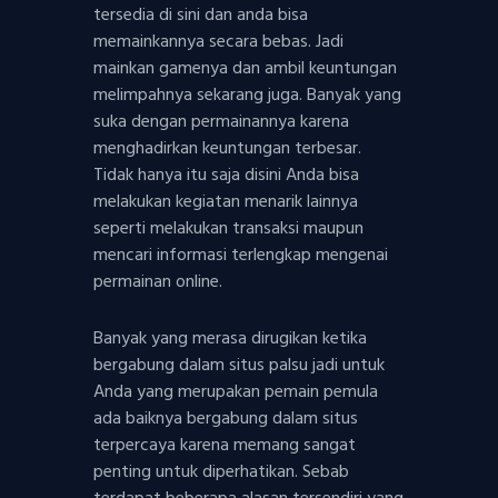
tersedia di sini dan anda bisa
memainkannya secara bebas. Jadi
mainkan gamenya dan ambil keuntungan
melimpahnya sekarang juga. Banyak yang
suka dengan permainannya karena
menghadirkan keuntungan terbesar.
Tidak hanya itu saja disini Anda bisa
melakukan kegiatan menarik lainnya
seperti melakukan transaksi maupun
mencari informasi terlengkap mengenai
permainan online.
Banyak yang merasa dirugikan ketika
bergabung dalam situs palsu jadi untuk
Anda yang merupakan pemain pemula
ada baiknya bergabung dalam situs
terpercaya karena memang sangat
penting untuk diperhatikan. Sebab
terdapat beberapa alasan tersendiri yang