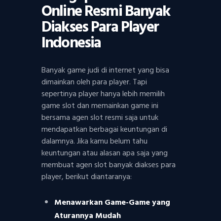
Online Resmi Banyak
Diakses Para Player
Indonesia
Banyak game judi di internet yang bisa
dimainkan oleh para player. Tapi
sepertinya player hanya lebih memilih
game slot dan memainkan game ini
bersama agen slot resmi saja untuk
mendapatkan berbagai keuntungan di
dalamnya. Jika kamu belum tahu
keuntungan atau alasan apa saja yang
membuat agen slot banyak diakses para
player, berikut diantaranya:
Menawarkan Game-Game yang
Aturannya Mudah