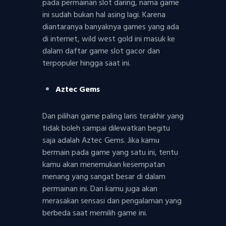
pada permainan slot daring, nama game
ini sudah bukan hal asing lagi. Karena
diantaranya banyaknya games yang ada
di internet, wild west gold ini masuk ke
dalam daftar game slot gacor dan
terpopuler hingga saat ini.
Aztec Gems
Dan pilihan game paling laris terakhir yang
tidak boleh sampai dilewatkan begitu
saja adalah Aztec Gems. Jika kamu
bermain pada game yang satu ini, tentu
kamu akan menemukan kesempatan
menang yang sangat besar di dalam
permainan ini. Dan kamu juga akan
merasakan sensasi dan pengalaman yang
berbeda saat memilih game ini.