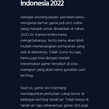
Indonesia 2022
Sebagai seorang player, pastikan kamu
mengenal daftar game judi slot online
yang menarik untuk dimainkan di tahun
2022 ini. Karena ketika kamu
mengetahuinya, tentu kamu akan lebih
mudah memenangkan pertaruhan yang
ada di dalamnya. Tidak Cuma itu saja,
kamu juga bisa dengan mudah
menemukan game tersebut di situs
manapun yang akan kamu gunakan saat
betting.
Saat ini, game slot memang
mendapatkan perhatian cukup besar di
kalangan betting tanah air. Tidak hanya di
tanah air saja sebenarnya, game slot juga