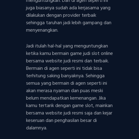
menguntungkan. Dan di agen seperti ini
juga biasanya sudah ada kerjasama yang
dilakukan dengan provider terbaik
sehingga taruhan jadi lebih gampang dan
menyenangkan.
Jadi itulah hal-hal yang menguntungkan
ketika kamu bermain game judi slot online
bersama website judi resmi dan terbaik.
Bermain di agen seperti ini tidak bisa
terhitung saking banyaknya. Sehingga
semua yang bermain di agen seperti ini
akan merasa nyaman dan puas meski
belum mendapatkan kemenangan. Jika
kamu tertarik dengan game slot, mainkan
bersama website judi resmi saja dan kejar
keseruan dan penghasilan besar di
dalamnya.