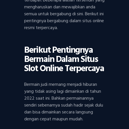
mengharuskan dan mewajibkan anda
semua untuk bergabung di sini. Berikut ini
pentingnya bergabung dalam situs online
resmi terpercaya.
Berikut Pentingnya
Bermain Dalam Situs
Slot Online Terpercaya
Bermain judi memang menjadi hiburan
yang tidak asing lagi dimainkan di tahun
2022 saat ini. Bahkan permainannya
sendiri sebenarnya sudah hadir sejak dulu
dan bisa dimainkan secara langsung
dengan cepat maupun mudah.