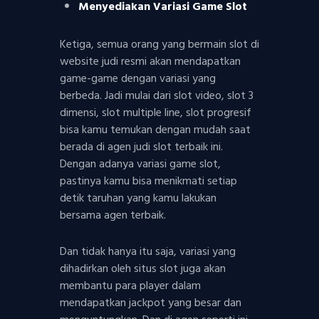
Menyediakan Variasi Game Slot
Ketiga, semua orang yang bermain slot di
website judi resmi akan mendapatkan
game-game dengan variasi yang
berbeda. Jadi mulai dari slot video, slot 3
dimensi, slot multiple line, slot progresif
bisa kamu temukan dengan mudah saat
berada di agen judi slot terbaik ini.
Dengan adanya variasi game slot,
pastinya kamu bisa menikmati setiap
detik taruhan yang kamu lakukan
bersama agen terbaik.
Dan tidak hanya itu saja, variasi yang
dihadirkan oleh situs slot juga akan
membantu para player dalam
mendapatkan jackpot yang besar dan