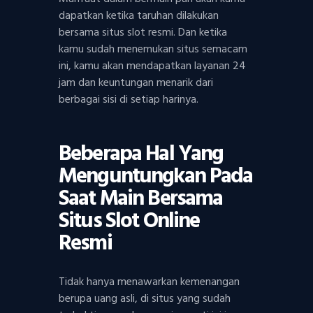
dapatkan ketika taruhan dilakukan
bersama situs slot resmi. Dan ketika
kamu sudah menemukan situs semacam
ini, kamu akan mendapatkan layanan 24
jam dan keuntungan menarik dari
berbagai sisi di setiap harinya.
Beberapa Hal Yang
Menguntungkan Pada
Saat Main Bersama
Situs Slot Online
Resmi
Tidak hanya menawarkan kemenangan
berupa uang asli, di situs yang sudah