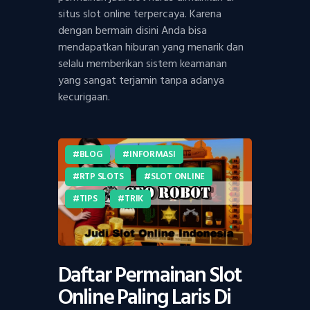
situs slot online terpercaya. Karena
dengan bermain disini Anda bisa
mendapatkan hiburan yang menarik dan
selalu memberikan sistem keamanan
yang sangat terjamin tanpa adanya
kecurigaan.
BLOG
INFORMASI
RTP SLOTS
SLOT ONLINE
TIPS
TRIK
Daftar Permainan Slot
Online Paling Laris Di