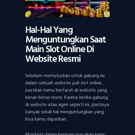
Hal-Hal Yang
Menguntungkan Saat
Main Slot Online Di
Website Resmi
Sebelum memutuskan untuk gabung ke
dalam sebuah website judi slot online,
pastikan kamu bertaruh di website yang
benar-benar resmi. Karena ketika gabung
di website atau agen seperti ini, pastinya
banyak sekali hal menguntungkan yang
bisa kamu dapatkan.
Manfaat dalam bermain pun akan kamu