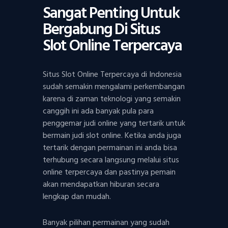
Sangat Penting Untuk
Bergabung Di Situs
Slot Online Terpercaya
Situs Slot Online Terpercaya di Indonesia
sudah semakin mengalami perkembangan
karena di zaman teknologi yang semakin
canggih ini ada banyak pula para
penggemar judi online yang tertarik untuk
bermain judi slot online. Ketika anda juga
tertarik dengan permainan ini anda bisa
terhubung secara langsung melalui situs
online terpercaya dan pastinya pemain
akan mendapatkan hiburan secara
lengkap dan mudah.
Banyak pilihan permainan yang sudah