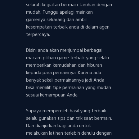
seluruh kegiatan bermain taruhan dengan
mudah. Tunggu apalagi mainkan
gamenya sekarang dan ambil
kesempatan terbaik anda di dalam agen
terpercaya.
Disini anda akan menjumpai berbagai
macam pilihan game terbaik yang selalu
memberikan kemudahan dan hiburan
kepada para pemainnya. Karena ada
banyak sekali permainannya jadi Anda
bisa memilih tipe permainan yang mudah
sesuai kemampuan Anda.
Supaya memperoleh hasil yang terbaik
selalu gunakan tips dan trik saat bermain.
Dan dianjurkan bagi anda untuk
melakukan latihan terlebih dahulu dengan