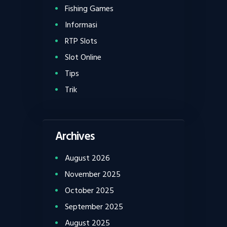
Fishing Games
Informasi
RTP Slots
Slot Online
Tips
Trik
Archives
August 2026
November 2025
October 2025
September 2025
August 2025