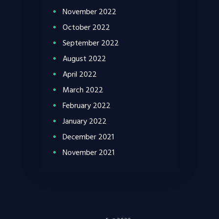
November 2022
October 2022
September 2022
August 2022
April 2022
March 2022
February 2022
January 2022
December 2021
November 2021