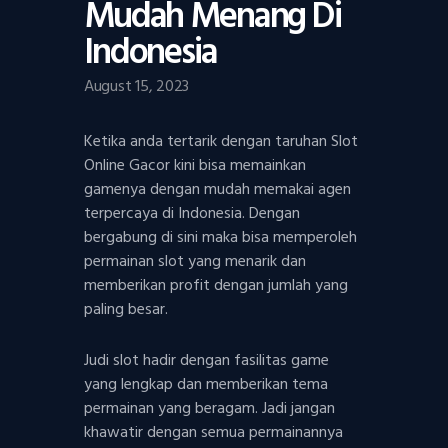
Mudah Menang Di
Indonesia
August 15, 2023
Ketika anda tertarik dengan taruhan Slot
Online Gacor kini bisa memainkan
gamenya dengan mudah memakai agen
terpercaya di Indonesia. Dengan
bergabung di sini maka bisa memperoleh
permainan slot yang menarik dan
memberikan profit dengan jumlah yang
paling besar.
Judi slot hadir dengan fasilitas game
yang lengkap dan memberikan tema
permainan yang beragam.
Jadi jangan
khawatir dengan semua permainannya