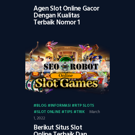
Agen Slot Online Gacor
Dengan Kualitas
Terbaik Nomor 1
BLOG
INFORMASI
RTP SLOTS
March
SLOT ONLINE
TIPS
TRIK
1, 2022
Berikut Situs Slot
Online Terbaik Dan