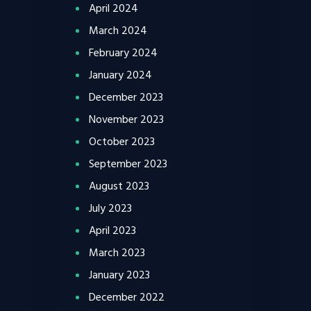
April 2024
March 2024
February 2024
January 2024
December 2023
November 2023
October 2023
September 2023
August 2023
July 2023
April 2023
March 2023
January 2023
December 2022