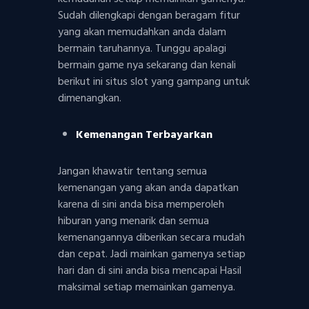
Sudah dilengkapi dengan beragam fitur
yang akan memudahkan anda dalam
bermain taruhannya. Tunggu apalagi
bermain game nya sekarang dan kenali
berikut ini situs slot yang gampang untuk
dimenangkan.
Kemenangan Terbayarkan
Jangan khawatir tentang semua
kemenangan yang akan anda dapatkan
karena di sini anda bisa memperoleh
hiburan yang menarik dan semua
kemenangannya diberikan secara mudah
dan cepat. Jadi mainkan gamenya setiap
hari dan di sini anda bisa mencapai Hasil
maksimal setiap memainkan gamenya.