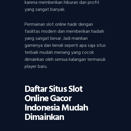
karena memberikan hiburan dan profit
yang sangat banyak.
Permainan slot online hadir dengan
fasilitas modern dan memberikan hadiah
yang sangat besar. Jadi mainkan
gamenya dan kenali seperti apa saja situs
terbaik mudah menang yang cocok
dimainkan oleh semua kalangan termasuk
player baru.
Daftar Situs Slot
Online Gacor
Indonesia Mudah
Dimainkan