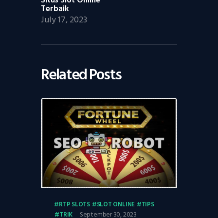
Terbaik
July 17, 2023
Related Posts
RTP SLOTS
SLOT ONLINE
TIPS
September 30, 2023
TRIK