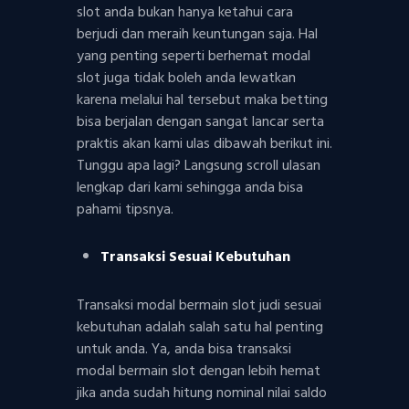
slot anda bukan hanya ketahui cara
berjudi dan meraih keuntungan saja. Hal
yang penting seperti berhemat modal
slot juga tidak boleh anda lewatkan
karena melalui hal tersebut maka betting
bisa berjalan dengan sangat lancar serta
praktis akan kami ulas dibawah berikut ini.
Tunggu apa lagi? Langsung scroll ulasan
lengkap dari kami sehingga anda bisa
pahami tipsnya.
Transaksi Sesuai Kebutuhan
Transaksi modal bermain slot judi sesuai
kebutuhan adalah salah satu hal penting
untuk anda. Ya, anda bisa transaksi
modal bermain slot dengan lebih hemat
jika anda sudah hitung nominal nilai saldo