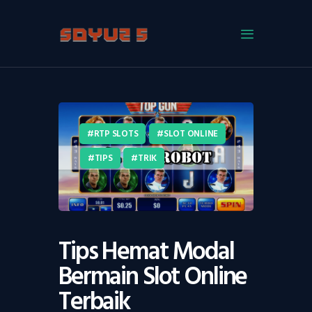
Soyuz5
Beberapa Faktor Mengenai Situs Judi Online 2022
Home
Informasi
RTP SLOTS
SLOT ONLINE
Tips
TIPS
TRIK
Trik
RTP Slots
Tentang Kami
Tips Hemat Modal
Bermain Slot Online
Terbaik