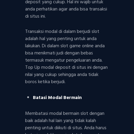
deposit yang cukup. Hal ini wajib untuk
anda perhatikan agar anda bisa transaksi
di situs ini.
Transaksi modal di dalam berjudi slot
adalah hal yang penting untuk anda
lakukan. Di dalam slot game online anda
bisa menikmati judi dengan bebas
termasuk mengatur pengeluaran anda.
Top Up modal deposit di situs ini dengan
nilai yang cukup sehingga anda tidak
boros ketika berjudi.
Batasi Modal Bermain
Membatasi modal bermain slot dengan
baik adalah hal lain yang tidak kalah
penting untuk diikuti di situs. Anda harus