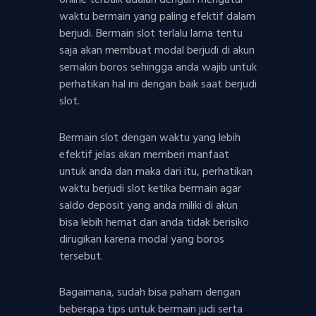
waktu bermain yang paling efektif dalam
berjudi. Bermain slot terlalu lama tentu
saja akan membuat modal berjudi di akun
semakin boros sehingga anda wajib untuk
perhatikan hal ini dengan baik saat berjudi
slot.
Bermain slot dengan waktu yang lebih
efektif jelas akan memberi manfaat
untuk anda dan maka dari itu, perhatikan
waktu berjudi slot ketika bermain agar
saldo deposit yang anda miliki di akun
bisa lebih hemat dan anda tidak berisiko
dirugikan karena modal yang boros
tersebut.
Bagaimana, sudah bisa paham dengan
beberapa tips untuk bermain judi serta