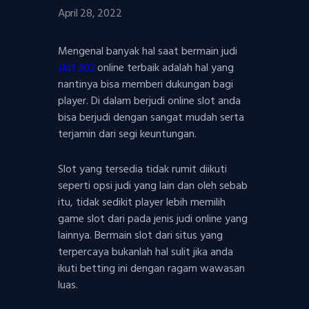
April 28, 2022
Mengenal banyak hal saat bermain judi
slot 303
online terbaik adalah hal yang
nantinya bisa memberi dukungan bagi
player. Di dalam berjudi online slot anda
bisa berjudi dengan sangat mudah serta
terjamin dari segi keuntungan.
Slot yang tersedia tidak rumit diikuti
seperti opsi judi yang lain dan oleh sebab
itu, tidak sedikit player lebih memilih
game slot dari pada jenis judi online yang
lainnya.
Bermain slot dari situs yang
terpercaya bukanlah hal sulit jika anda
ikuti betting ini dengan ragam wawasan
luas.