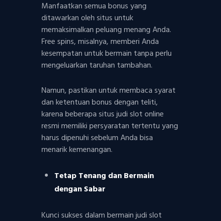
Manfaatkan semua bonus yang
ditawarkan oleh situs untuk
memaksimalkan peluang menang Anda.
Free spins, misalnya, memberi Anda
kesempatan untuk bermain tanpa perlu
mengeluarkan taruhan tambahan.
Namun, pastikan untuk membaca syarat
dan ketentuan bonus dengan teliti,
karena beberapa situs judi slot online
resmi memiliki persyaratan tertentu yang
harus dipenuhi sebelum Anda bisa
menarik kemenangan.
Tetap Tenang dan Bermain
dengan Sabar
Kunci sukses dalam bermain judi slot