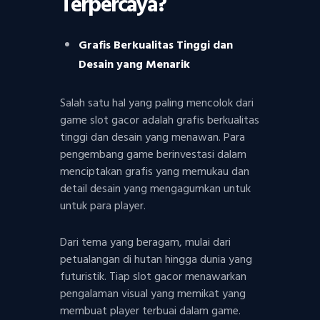
Terpercaya?
Grafis Berkualitas Tinggi dan
Desain yang Menarik
Salah satu hal yang paling mencolok dari
game slot gacor adalah grafis berkualitas
tinggi dan desain yang menawan. Para
pengembang game berinvestasi dalam
menciptakan grafis yang memukau dan
detail desain yang mengagumkan untuk
untuk para player.
Dari tema yang beragam, mulai dari
petualangan di hutan hingga dunia yang
futuristik. Tiap slot gacor menawarkan
pengalaman visual yang memikat yang
membuat player terbuai dalam game.