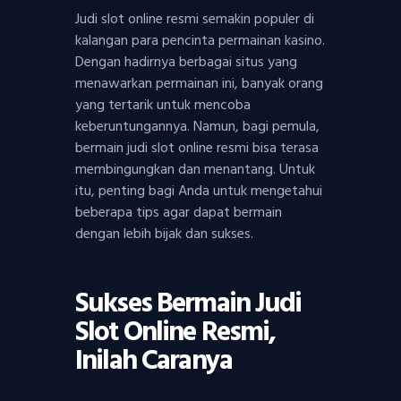
Judi slot online resmi semakin populer di
kalangan para pencinta permainan kasino.
Dengan hadirnya berbagai situs yang
menawarkan permainan ini, banyak orang
yang tertarik untuk mencoba
keberuntungannya. Namun, bagi pemula,
bermain judi slot online resmi bisa terasa
membingungkan dan menantang. Untuk
itu, penting bagi Anda untuk mengetahui
beberapa tips agar dapat bermain
dengan lebih bijak dan sukses.
Sukses Bermain Judi
Slot Online Resmi,
Inilah Caranya