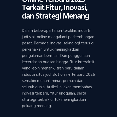
Terkait Fitur, Inovasi,
dan Strategi Menang
Dalam beberapa tahun terakhir, industri
judi slot online mengalami perkembangan
pesat. Berbagai inovasi teknologi terus di
perkenalkan untuk meningkatkan
pengalaman bermain. Dari penggunaan
kecerdasan buatan hingga fitur interaktif
yang lebih menarik, tren baru dalam
industri situs judi slot online terbaru 2025
semakin menarik minat pemain dari
seluruh dunia. Artikel ini akan membahas
inovasi terbaru, fitur unggulan, serta
strategi terbaik untuk meningkatkan
peluang menang.