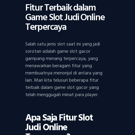
Fitur Terbaik dalam
Game Slot Judi Online
Terpercaya
Salah satu jenis slot saat ini yang jadi
sorotan adalah game slot gacor
gampang menang terpercaya, yang
menawarkan beragam fitur yang
membuatnya menonjol di antara yang
lain. Mari kita telusuri beberapa fitur
terbaik dalam game slot gacor yang
telah menggugah minat para player.
Apa Saja Fitur Slot
Judi Online