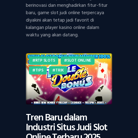
berinovasi dan menghadirkan fitur-fitur
baru, game slot judi online terpercaya
diyakini akan tetap jadi favorit di
kalangan player kasino online dalam
waktu yang akan datang.
RTP SLOTS
SLOT ONLINE
TIPS
TRIK
Tren Baru dalam
Industri Situs Judi Slot
Online Terbaru 2025