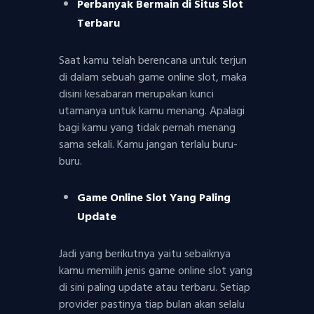
Perbanyak Bermain di Situs Slot
Terbaru
Saat kamu telah berencana untuk terjun
di dalam sebuah game online slot, maka
disini kesabaran merupakan kunci
utamanya untuk kamu menang. Apalagi
bagi kamu yang tidak pernah menang
sama sekali. Kamu jangan terlalu buru-
buru.
Game Online Slot Yang Paling
Update
Jadi yang berikutnya yaitu sebaiknya
kamu memilih jenis game online slot yang
di sini paling update atau terbaru. Setiap
provider pastinya tiap bulan akan selalu