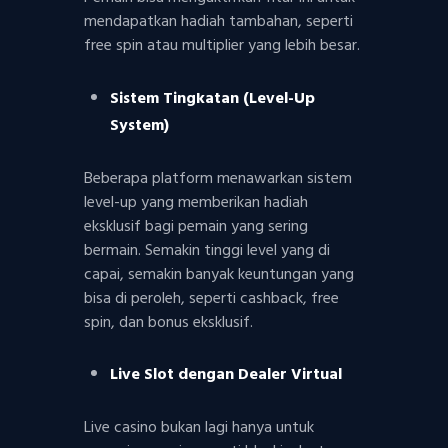
mendapatkan hadiah tambahan, seperti
free spin atau multiplier yang lebih besar.
Sistem Tingkatan (Level-Up
System)
Beberapa platform menawarkan sistem
level-up yang memberikan hadiah
eksklusif bagi pemain yang sering
bermain. Semakin tinggi level yang di
capai, semakin banyak keuntungan yang
bisa di peroleh, seperti cashback, free
spin, dan bonus eksklusif.
Live Slot dengan Dealer Virtual
Live casino bukan lagi hanya untuk