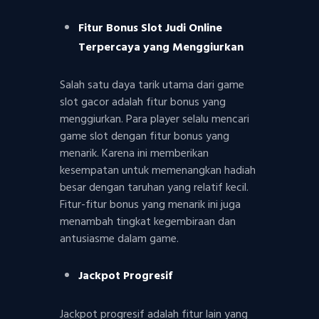
Fitur Bonus Slot Judi Online
Terpercaya yang Menggiurkan
Salah satu daya tarik utama dari game
slot gacor adalah fitur bonus yang
menggiurkan. Para player selalu mencari
game slot dengan fitur bonus yang
menarik. Karena ini memberikan
kesempatan untuk memenangkan hadiah
besar dengan taruhan yang relatif kecil.
Fitur-fitur bonus yang menarik ini juga
menambah tingkat kegembiraan dan
antusiasme dalam game.
Jackpot Progresif
Jackpot progresif adalah fitur lain yang