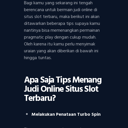
Bagi kamu yang sekarang ini tengah
berencana untuk bermain judi online di
situs slot terbaru, maka berikut ini akan
ditawarkan beberapa tips supaya kamu
nantinya bisa memenangkan permainan
pragmatic play dengan cukup mudah.
Oleh karena itu kamu perlu menyimak
uraian yang akan diberikan di bawah ini
hingga tuntas.
Apa Saja Tips Menang
Judi Online Situs Slot
Terbaru?
Melakukan Penataan Turbo Spin