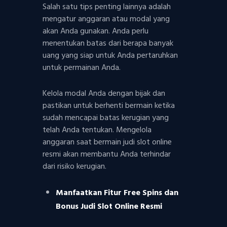
Salah satu tips penting lainnya adalah
mengatur anggaran atau modal yang
akan Anda gunakan. Anda perlu
menentukan batas dari berapa banyak
uang yang siap untuk Anda pertaruhkan
untuk permainan Anda.
Kelola modal Anda dengan bijak dan
pastikan untuk berhenti bermain ketika
sudah mencapai batas kerugian yang
telah Anda tentukan. Mengelola
anggaran saat bermain judi slot online
resmi akan membantu Anda terhindar
dari risiko kerugian.
Manfaatkan Fitur Free Spins dan
Bonus Judi Slot Online Resmi