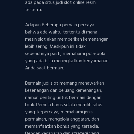
ada pada situs judi slot online resmi
tertentu.
Adapun Beberapa pemain percaya
bahwa ada waktu tertentu di mana
mesin slot akan memberikan kemenangan
lebih sering. Meskipun ini tidak
sepenuhnya pasti, memahami pola-pola
yang ada bisa meningkatkan kenyamanan
Anda saat bermain.
Bermain judi slot memang menawarkan
kesenangan dan peluang kemenangan,
namun penting untuk bermain dengan
bijak. Pemula harus selalu memilih situs
yang terpercaya, memahami jenis
permainan, mengelola anggaran, dan
memanfaatkan bonus yang tersedia.
Dengan kesabaran dan strategi yang