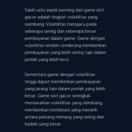
Salah satu aspek penting dari game slot
gacor adalah tingkat volatilitas yang
seimbang. Volatilitas mengacu pada
seberapa sering dan seberapa besar
pembayaran dalam game. Game dengan
volatilitas rendah cenderung memberikan
pembayaran yang lebih sering tapi dalam
jumlah yang lebih kecil.
Sementara game dengan volatilitas
tinggi dapat memberikan pembayaran
yang jarang tapi dalam jumlah yang lebih
besar. Game slot gacor seringkali
menawarkan volatilitas yang seimbang,
memberikan kombinasi yang menarik
antara peluang menang yang sering dan
hadiah yang besar.